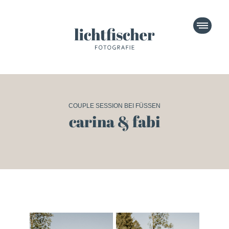
direkt zur Navigation
direkt zum Inhalt
COUPLE SESSION BEI FÜSSEN
carina & fabi